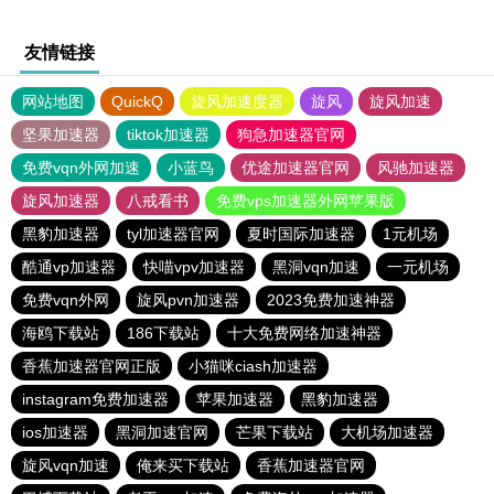
友情链接
网站地图
QuickQ
旋风加速度器
旋风
旋风加速
坚果加速器
tiktok加速器
狗急加速器官网
免费vqn外网加速
小蓝鸟
优途加速器官网
风驰加速器
旋风加速器
八戒看书
免费vps加速器外网苹果版
黑豹加速器
tyl加速器官网
夏时国际加速器
1元机场
酷通vp加速器
快喵vpv加速器
黑洞vqn加速
一元机场
免费vqn外网
旋风pvn加速器
2023免费加速神器
海鸥下载站
186下载站
十大免费网络加速神器
香蕉加速器官网正版
小猫咪ciash加速器
instagram免费加速器
苹果加速器
黑豹加速器
ios加速器
黑洞加速官网
芒果下载站
大机场加速器
旋风vqn加速
俺来买下载站
香蕉加速器官网