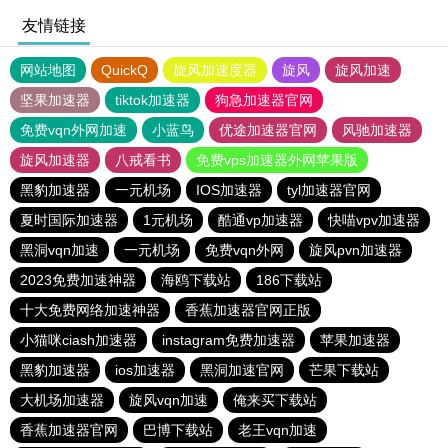
友情链接
网站地图
QuickQ
旋风加速度器
旋风
旋风加速
坚果加速器
tiktok加速器
狗急加速器官网
免费vqn外网加速
小蓝鸟
优途加速器官网
风驰加速器
旋风加速器
八戒看书
免费vps加速器外网苹果版
黑豹加速器
一元机场
IOS加速器
tyl加速器官网
夏时国际加速器
1元机场
酷通vp加速器
快喵vpv加速器
黑洞vqn加速
一元机场
免费vqn外网
旋风pvn加速器
2023免费加速神器
海鸥下载站
186下载站
十大免费网络加速神器
香蕉加速器官网正版
小猫咪ciash加速器
instagram免费加速器
苹果加速器
黑豹加速器
ios加速器
黑洞加速官网
芒果下载站
大机场加速器
旋风vqn加速
俺来买下载站
香蕉加速器官网
巴博下载站
老王vqn加速