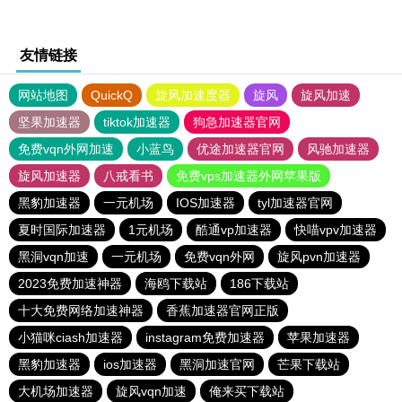
友情链接
网站地图
QuickQ
旋风加速度器
旋风
旋风加速
坚果加速器
tiktok加速器
狗急加速器官网
免费vqn外网加速
小蓝鸟
优途加速器官网
风驰加速器
旋风加速器
八戒看书
免费vps加速器外网苹果版
黑豹加速器
一元机场
IOS加速器
tyl加速器官网
夏时国际加速器
1元机场
酷通vp加速器
快喵vpv加速器
黑洞vqn加速
一元机场
免费vqn外网
旋风pvn加速器
2023免费加速神器
海鸥下载站
186下载站
十大免费网络加速神器
香蕉加速器官网正版
小猫咪ciash加速器
instagram免费加速器
苹果加速器
黑豹加速器
ios加速器
黑洞加速官网
芒果下载站
大机场加速器
旋风vqn加速
俺来买下载站