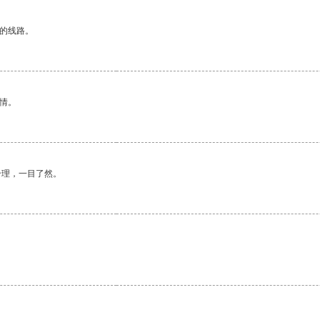
区的线路。
情。
合理，一目了然。