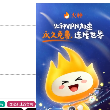
支持
[0]
反对
[0]
支持
[0]
反对
[0]
支持
[0]
反对
[0]
鸟
优途加速器官网
风驰加速器
旋风加速器
八戒看书