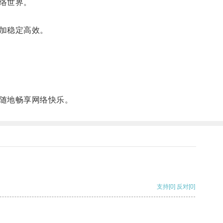
络世界。
加稳定高效。
随地畅享网络快乐。
支持
[0]
反对
[0]