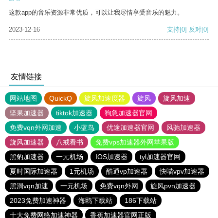
这款app的音乐资源非常优质，可以让我尽情享受音乐的魅力。
2023-12-16
支持
[0]
反对
[0]
友情链接
网站地图
QuickQ
旋风加速度器
旋风
旋风加速
坚果加速器
tiktok加速器
狗急加速器官网
免费vqn外网加速
小蓝鸟
优途加速器官网
风驰加速器
旋风加速器
八戒看书
免费vps加速器外网苹果版
黑豹加速器
一元机场
IOS加速器
tyl加速器官网
夏时国际加速器
1元机场
酷通vp加速器
快喵vpv加速器
黑洞vqn加速
一元机场
免费vqn外网
旋风pvn加速器
2023免费加速神器
海鸥下载站
186下载站
十大免费网络加速神器
香蕉加速器官网正版