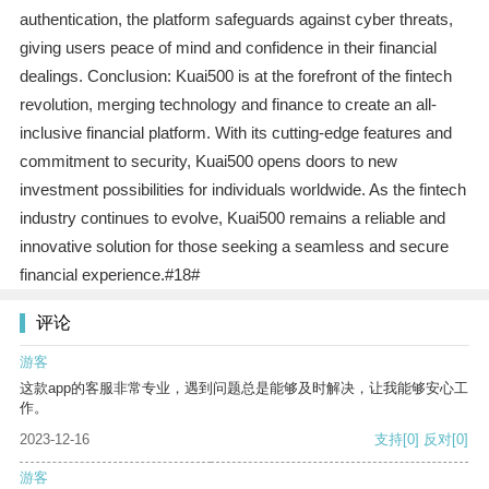
authentication, the platform safeguards against cyber threats,
giving users peace of mind and confidence in their financial
dealings. Conclusion: Kuai500 is at the forefront of the fintech
revolution, merging technology and finance to create an all-
inclusive financial platform. With its cutting-edge features and
commitment to security, Kuai500 opens doors to new
investment possibilities for individuals worldwide. As the fintech
industry continues to evolve, Kuai500 remains a reliable and
innovative solution for those seeking a seamless and secure
financial experience.#18#
评论
游客
这款app的客服非常专业，遇到问题总是能够及时解决，让我能够安心工
作。
2023-12-16
支持
[0]
反对
[0]
游客