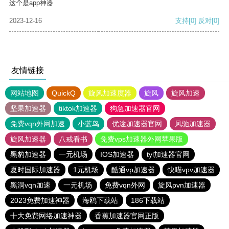
这个是app神器
2023-12-16
支持
[0]
反对
[0]
友情链接
网站地图
QuickQ
旋风加速度器
旋风
旋风加速
坚果加速器
tiktok加速器
狗急加速器官网
免费vqn外网加速
小蓝鸟
优途加速器官网
风驰加速器
旋风加速器
八戒看书
免费vps加速器外网苹果版
黑豹加速器
一元机场
IOS加速器
tyl加速器官网
夏时国际加速器
1元机场
酷通vp加速器
快喵vpv加速器
黑洞vqn加速
一元机场
免费vqn外网
旋风pvn加速器
2023免费加速神器
海鸥下载站
186下载站
十大免费网络加速神器
香蕉加速器官网正版