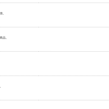
情。
的商品。
。