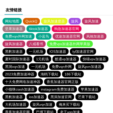
友情链接
网站地图
QuickQ
旋风加速度器
旋风
旋风加速
坚果加速器
tiktok加速器
狗急加速器官网
免费vqn外网加速
小蓝鸟
优途加速器官网
风驰加速器
旋风加速器
八戒看书
免费vps加速器外网苹果版
黑豹加速器
一元机场
IOS加速器
tyl加速器官网
夏时国际加速器
1元机场
酷通vp加速器
快喵vpv加速器
黑洞vqn加速
一元机场
免费vqn外网
旋风pvn加速器
2023免费加速神器
海鸥下载站
186下载站
十大免费网络加速神器
香蕉加速器官网正版
小猫咪ciash加速器
instagram免费加速器
苹果加速器
黑豹加速器
ios加速器
黑洞加速官网
芒果下载站
大机场加速器
旋风vqn加速
俺来买下载站
香蕉加速器官网
巴博下载站
老王vqn加速