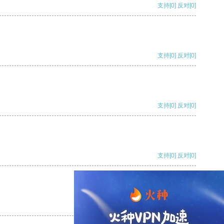
支持
[0]
反对
[0]
支持
[0]
反对
[0]
支持
[0]
反对
[0]
支持
[0]
反对
[0]
支持
[0]
反对
[0]