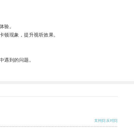
体验。
卡顿现象，提升视听效果。
中遇到的问题。
支持
[0]
反对
[0]