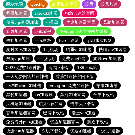
网站地图
QuickQ
旋风加速度器
旋风
旋风加速
坚果加速器
tiktok加速器
狗急加速器官网
免费vqn外网加速
小蓝鸟
优途加速器官网
风驰加速器
旋风加速器
八戒看书
免费vps加速器外网苹果版
黑豹加速器
一元机场
IOS加速器
tyl加速器官网
夏时国际加速器
1元机场
酷通vp加速器
快喵vpv加速器
黑洞vqn加速
一元机场
免费vqn外网
旋风pvn加速器
2023免费加速神器
海鸥下载站
186下载站
十大免费网络加速神器
香蕉加速器官网正版
小猫咪ciash加速器
instagram免费加速器
苹果加速器
黑豹加速器
ios加速器
黑洞加速官网
芒果下载站
大机场加速器
旋风vqn加速
俺来买下载站
香蕉加速器官网
巴博下载站
老王vqn加速
免费海外pvn加速器
优途加速器官网
慧通下载站
快连vρn加速器
次玩下载站
优途加速器
飞机加速器