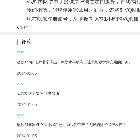
VQN团队致力于提供用户满意度的服务，因此我们
我们相信，当您使用完试用时间后，您将对VQN服
现在就来注册账号，尽情畅享免费1小时的VQN服
#18#
评论
游客
这款app的老师非常专业，教学水平很高，让我能够学到实用的知识。
2024-01-05
游客
我喜欢这个软件 作者加油
2024-01-05
游客
这款加速器VPM应用程序已经为我们带来了无限的隐私保护和自由。
2024-01-05