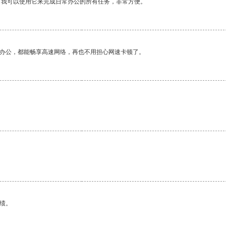
。我可以使用它来完成日常办公的所有任务，非常方便。
作办公，都能畅享高速网络，再也不用担心网速卡顿了。
绩。