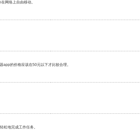
你在网络上自由移动。
器app的价格应该在50元以下才比较合理。
更轻松地完成工作任务。