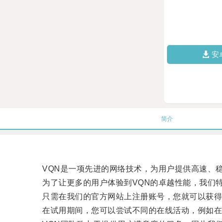
安
简介
VQN是一项先进的网络技术，为用户提供高速、稳
为了让更多的用户体验到VQN的卓越性能，我们特
只需在我们的官方网站上注册账号，您就可以获得一
在试用期间，您可以尝试不同的在线活动，例如在线