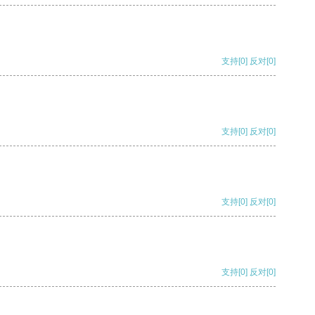
支持
[0]
反对
[0]
支持
[0]
反对
[0]
支持
[0]
反对
[0]
支持
[0]
反对
[0]