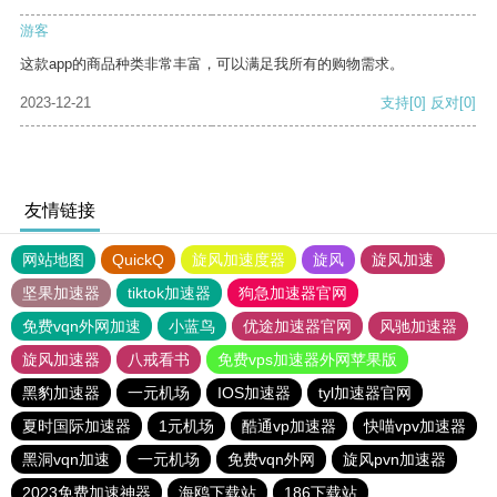
游客
这款app的商品种类非常丰富，可以满足我所有的购物需求。
2023-12-21
支持
[0]
反对
[0]
友情链接
网站地图
QuickQ
旋风加速度器
旋风
旋风加速
坚果加速器
tiktok加速器
狗急加速器官网
免费vqn外网加速
小蓝鸟
优途加速器官网
风驰加速器
旋风加速器
八戒看书
免费vps加速器外网苹果版
黑豹加速器
一元机场
IOS加速器
tyl加速器官网
夏时国际加速器
1元机场
酷通vp加速器
快喵vpv加速器
黑洞vqn加速
一元机场
免费vqn外网
旋风pvn加速器
2023免费加速神器
海鸥下载站
186下载站