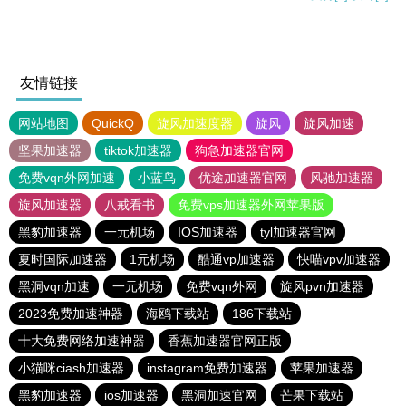
友情链接
网站地图
QuickQ
旋风加速度器
旋风
旋风加速
坚果加速器
tiktok加速器
狗急加速器官网
免费vqn外网加速
小蓝鸟
优途加速器官网
风驰加速器
旋风加速器
八戒看书
免费vps加速器外网苹果版
黑豹加速器
一元机场
IOS加速器
tyl加速器官网
夏时国际加速器
1元机场
酷通vp加速器
快喵vpv加速器
黑洞vqn加速
一元机场
免费vqn外网
旋风pvn加速器
2023免费加速神器
海鸥下载站
186下载站
十大免费网络加速神器
香蕉加速器官网正版
小猫咪ciash加速器
instagram免费加速器
苹果加速器
黑豹加速器
ios加速器
黑洞加速官网
芒果下载站