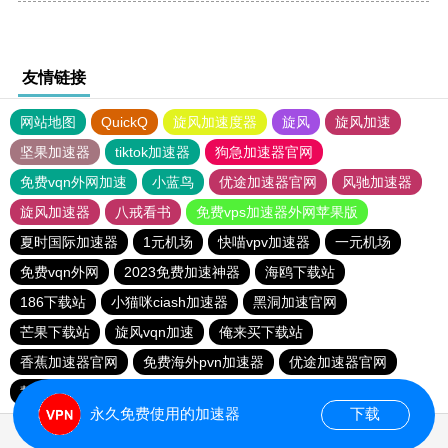
友情链接
网站地图
QuickQ
旋风加速度器
旋风
旋风加速
坚果加速器
tiktok加速器
狗急加速器官网
免费vqn外网加速
小蓝鸟
优途加速器官网
风驰加速器
旋风加速器
八戒看书
免费vps加速器外网苹果版
夏时国际加速器
1元机场
快喵vpv加速器
一元机场
免费vqn外网
2023免费加速神器
海鸥下载站
186下载站
小猫咪ciash加速器
黑洞加速官网
芒果下载站
旋风vqn加速
俺来买下载站
香蕉加速器官网
免费海外pvn加速器
优途加速器官网
慧通下载站
次玩下载站
夏时加速器
永久免费使用的加速器
下载