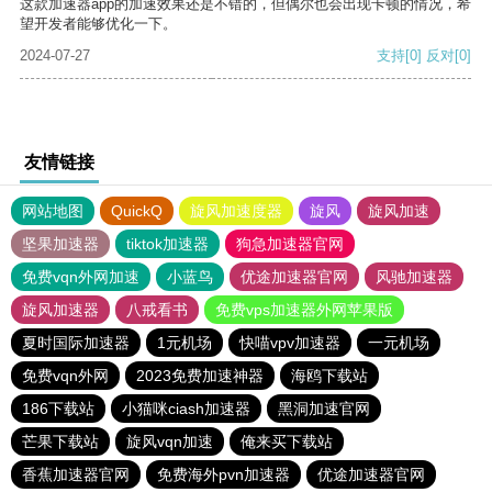
这款加速器app的加速效果还是不错的，但偶尔也会出现卡顿的情况，希
望开发者能够优化一下。
2024-07-27
支持
[0]
反对
[0]
友情链接
网站地图
QuickQ
旋风加速度器
旋风
旋风加速
坚果加速器
tiktok加速器
狗急加速器官网
免费vqn外网加速
小蓝鸟
优途加速器官网
风驰加速器
旋风加速器
八戒看书
免费vps加速器外网苹果版
夏时国际加速器
1元机场
快喵vpv加速器
一元机场
免费vqn外网
2023免费加速神器
海鸥下载站
186下载站
小猫咪ciash加速器
黑洞加速官网
芒果下载站
旋风vqn加速
俺来买下载站
香蕉加速器官网
免费海外pvn加速器
优途加速器官网