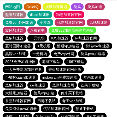
网站地图
QuickQ
旋风加速度器
旋风
旋风加速
坚果加速器
tiktok加速器
狗急加速器官网
免费vqn外网加速
小蓝鸟
优途加速器官网
风驰加速器
旋风加速器
八戒看书
免费vps加速器外网苹果版
黑豹加速器
一元机场
IOS加速器
tyl加速器官网
夏时国际加速器
1元机场
酷通vp加速器
快喵vpv加速器
黑洞vqn加速
一元机场
免费vqn外网
旋风pvn加速器
2023免费加速神器
海鸥下载站
186下载站
十大免费网络加速神器
香蕉加速器官网正版
小猫咪ciash加速器
instagram免费加速器
苹果加速器
黑豹加速器
ios加速器
黑洞加速官网
芒果下载站
大机场加速器
旋风vqn加速
俺来买下载站
香蕉加速器官网
巴博下载站
老王vqn加速
免费海外pvn加速器
优途加速器官网
慧通下载站
快连vρn加速器
次玩下载站
优途加速器
飞机加速器