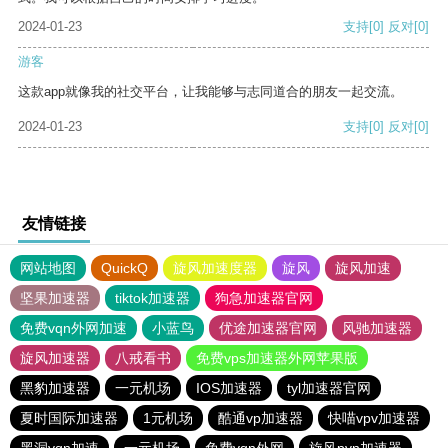
2024-01-23
支持
[0]
反对
[0]
游客
这款app就像我的社交平台，让我能够与志同道合的朋友一起交流。
2024-01-23
支持
[0]
反对
[0]
友情链接
网站地图
QuickQ
旋风加速度器
旋风
旋风加速
坚果加速器
tiktok加速器
狗急加速器官网
免费vqn外网加速
小蓝鸟
优途加速器官网
风驰加速器
旋风加速器
八戒看书
免费vps加速器外网苹果版
黑豹加速器
一元机场
IOS加速器
tyl加速器官网
夏时国际加速器
1元机场
酷通vp加速器
快喵vpv加速器