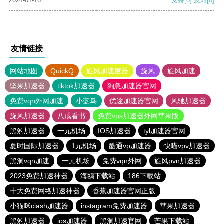
2024-01-16
支持
[0]
反对
[0]
友情链接
网站地图
QuickQ
旋风加速度器
旋风
旋风加速
坚果加速器
tiktok加速器
狗急加速器官网
免费vqn外网加速
小蓝鸟
优途加速器官网
风驰加速器
旋风加速器
八戒看书
免费vps加速器外网苹果版
黑豹加速器
一元机场
IOS加速器
tyl加速器官网
夏时国际加速器
1元机场
酷通vp加速器
快喵vpv加速器
黑洞vqn加速
一元机场
免费vqn外网
旋风pvn加速器
2023免费加速神器
海鸥下载站
186下载站
十大免费网络加速神器
香蕉加速器官网正版
小猫咪ciash加速器
instagram免费加速器
苹果加速器
黑豹加速器
ios加速器
黑洞加速官网
芒果下载站