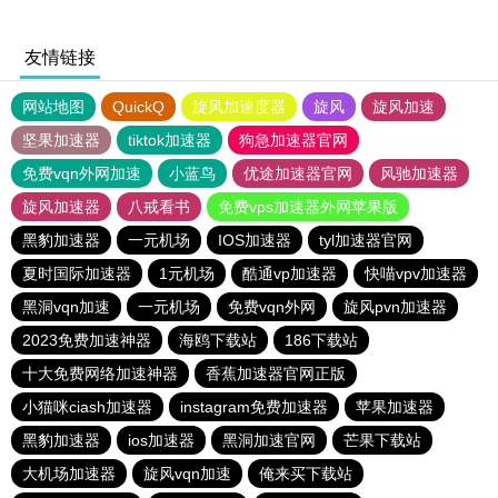
友情链接
网站地图
QuickQ
旋风加速度器
旋风
旋风加速
坚果加速器
tiktok加速器
狗急加速器官网
免费vqn外网加速
小蓝鸟
优途加速器官网
风驰加速器
旋风加速器
八戒看书
免费vps加速器外网苹果版
黑豹加速器
一元机场
IOS加速器
tyl加速器官网
夏时国际加速器
1元机场
酷通vp加速器
快喵vpv加速器
黑洞vqn加速
一元机场
免费vqn外网
旋风pvn加速器
2023免费加速神器
海鸥下载站
186下载站
十大免费网络加速神器
香蕉加速器官网正版
小猫咪ciash加速器
instagram免费加速器
苹果加速器
黑豹加速器
ios加速器
黑洞加速官网
芒果下载站
大机场加速器
旋风vqn加速
俺来买下载站