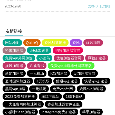
2023-12-20
支持
[0]
反对
[0]
友情链接
网站地图
QuickQ
旋风加速度器
旋风
旋风加速
坚果加速器
tiktok加速器
狗急加速器官网
免费vqn外网加速
小蓝鸟
优途加速器官网
风驰加速器
旋风加速器
八戒看书
免费vps加速器外网苹果版
黑豹加速器
一元机场
IOS加速器
tyl加速器官网
夏时国际加速器
1元机场
酷通vp加速器
快喵vpv加速器
黑洞vqn加速
一元机场
免费vqn外网
旋风pvn加速器
2023免费加速神器
海鸥下载站
186下载站
十大免费网络加速神器
香蕉加速器官网正版
小猫咪ciash加速器
instagram免费加速器
苹果加速器